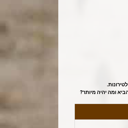
טירונות.
יא ומה יהיה מיותר?