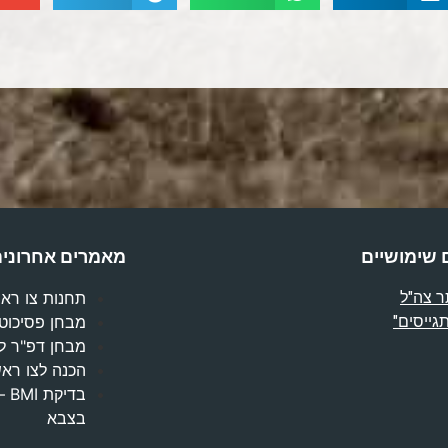
 שימושיים
מאמרים אחרוני
 צה"ל
תחנות צו ראשון
גייסים"
מבחן פסיכוטכ
מבחן דפ"ר ל
הכנה לצו ראש
בד
בצבא