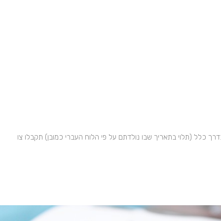
ה לצו ראשון – בין גיל 16 ל17 בדרך כלל (תלוי בתאריך שבו נולדתם על פי הלוח העברי כמובן) תקבלו צו