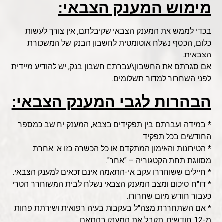
מימוש המענק הצבאי:
בכדי לממש את המענק הצבאי שקיבלתם, אין צורך לעשות
כלום, הכסף נשלח אוטומטית לחשבון הבנק של המשכורת
הצבאית.
אם סגרתם את החשבון\עברתם חשבון בנק, יש להודיע מיידית
לפני השחרור למדור תשלומים.
הבהרות לגבי המענק הצבאי:
* במידה ועברתם בין תפקידים בצבא, המענק יחושב כמספר
החודשים בכל תפקיד.
* הטירונות והאימון המתקדם או כל הכשרה כזו או אחרת
מסווגת תחת הקטגוריה – "אחר".
* חיילים ששוחררו עקב אי-התאמה אינם זכאים למענק הצבאי.
* דו"ח סיכום ומצב המענק הצבאי נשלח לבית המשוחרר הטרי
כעבור חודש מיום שחרורו.
* אם השתחררת מצה"ל בעקבות בעיה רפואית ושירתת פחות
מ-12 חודשים, תקבל את המענק בהתאם.