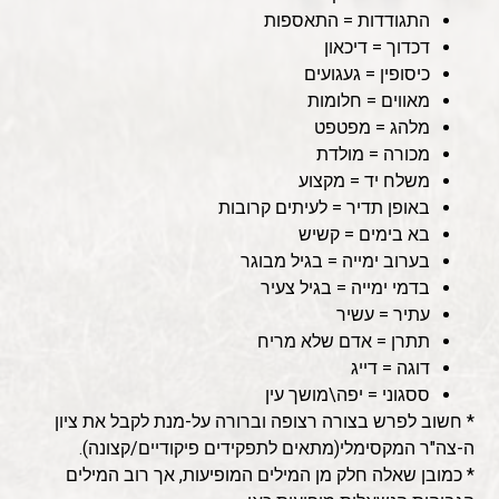
התגודדות = התאספות
דכדוך = דיכאון
כיסופין = געגועים
מאווים = חלומות
מלהג = מפטפט
מכורה = מולדת
משלח יד = מקצוע
באופן תדיר = לעיתים קרובות
בא בימים = קשיש
בערוב ימייה = בגיל מבוגר
בדמי ימייה = בגיל צעיר
עתיר = עשיר
תתרן = אדם שלא מריח
דוגה = דייג
ססגוני = יפה\מושך עין
* חשוב לפרש בצורה רצופה וברורה על-מנת לקבל את ציון
ה-צה"ר המקסימלי(מתאים לתפקידים פיקודיים/קצונה).
* כמובן שאלה חלק מן המילים המופיעות, אך רוב המילים